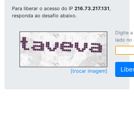
Para liberar o acesso
do IP
216.73.217.131
,
responda ao desafio abaixo.
Digite 
lado no
[trocar imagem]